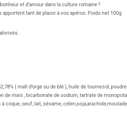
bonheur et d’amour dans la culture romaine ?
 apportent tant de plaisir à vos apéros. Poids net 100g
alorisés.
42,78% ( malt d’orge ou de blé ), huile de tournesol, pou
don de maïs , bicarbonate de sodium, tartrate de monopo
ts à coque, oeuf, lait, sésame, céleri,soja,arachide,moutad