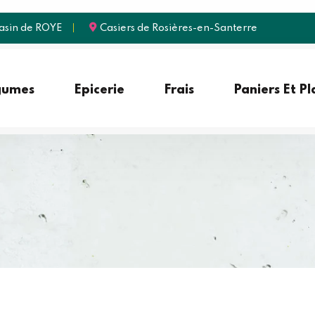
sin de ROYE
Casiers de Rosières-en-Santerre
gumes
Epicerie
Frais
Paniers Et P