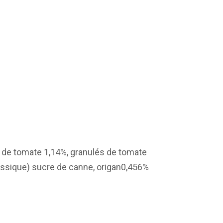
dre de tomate 1,14%, granulés de tomate
tassique) sucre de canne, origan0,456%
e