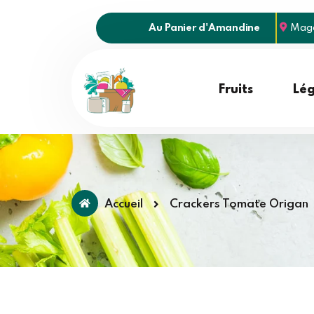
Au Panier d'Amandine
Maga
Fruits
Lé
Accueil
Crackers Tomate Origan