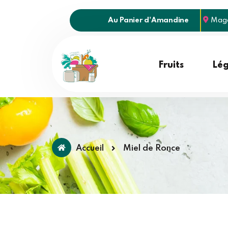
Au Panier d'Amandine
Maga
Fruits
Lé
Accueil
Miel de Ronce