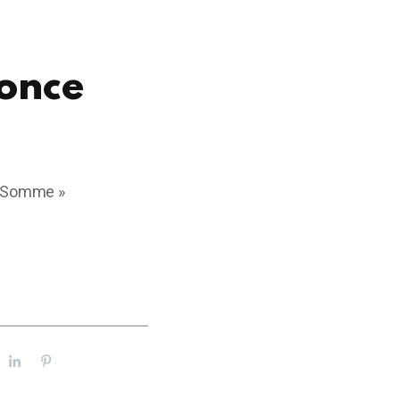
Ronce
e Somme »