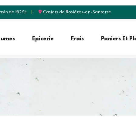
sin de ROYE
Casiers de Rosières-en-Santerre
gumes
Epicerie
Frais
Paniers Et P