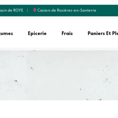
sin de ROYE
Casiers de Rosières-en-Santerre
gumes
Epicerie
Frais
Paniers Et P