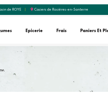
sin de ROYE
Casiers de Rosières-en-Santerre
gumes
Epicerie
Frais
Paniers Et P
nv.