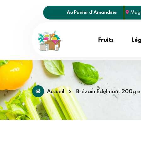
Au Panier d'Amandine
Maga
Fruits
Lé
Accueil
Brézain Edelmont 200g e