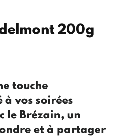
Edelmont 200g
ne touche
é à vos soirées
c le Brézain, un
ondre et à partager