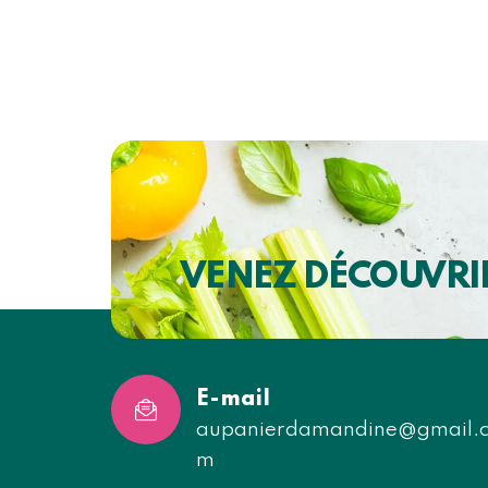
VENEZ DÉCOUVRI
E-mail
aupanierdamandine@gmail.
m