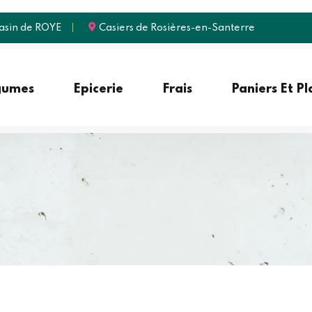
sin de ROYE
Casiers de Rosières-en-Santerre
gumes
Epicerie
Frais
Paniers Et P