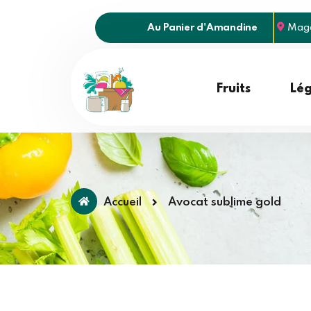
Au Panier d'Amandine
Maga
Fruits
Lé
Accueil
Avocat sublime gold