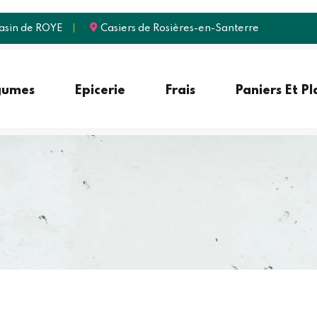
sin de ROYE
Casiers de Rosières-en-Santerre
gumes
Epicerie
Frais
Paniers Et P