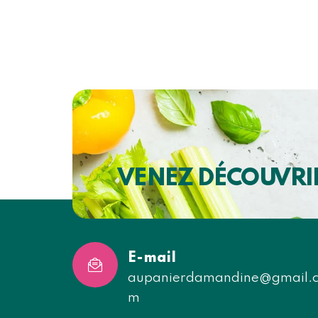
VENEZ DÉCOUVRI
E-mail
aupanierdamandine@gmail.
m