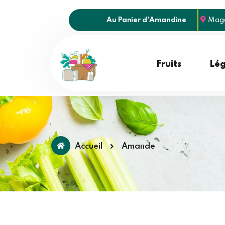
Au Panier d'Amandine
Maga
Fruits
Lé
Accueil
Amande