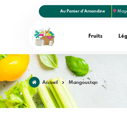
Au Panier d'Amandine
Maga
Fruits
Lé
Accueil
Mangoustan