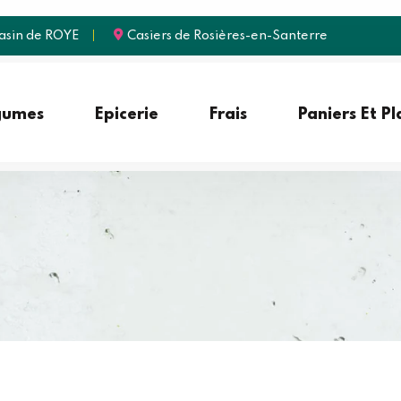
sin de ROYE
Casiers de Rosières-en-Santerre
gumes
Epicerie
Frais
Paniers Et P