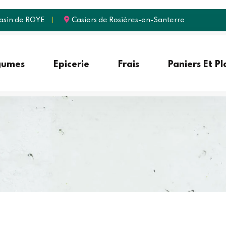
sin de ROYE
Casiers de Rosières-en-Santerre
gumes
Epicerie
Frais
Paniers Et P