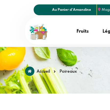
Au Panier d'Amandine
Maga
Fruits
Lé
Accueil
Poireaux