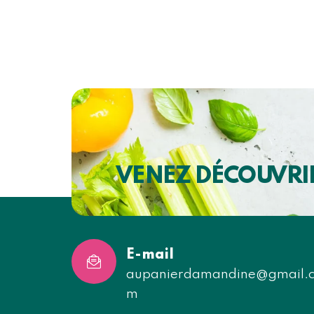
VENEZ DÉCOUVRI
E-mail
aupanierdamandine@gmail.
m