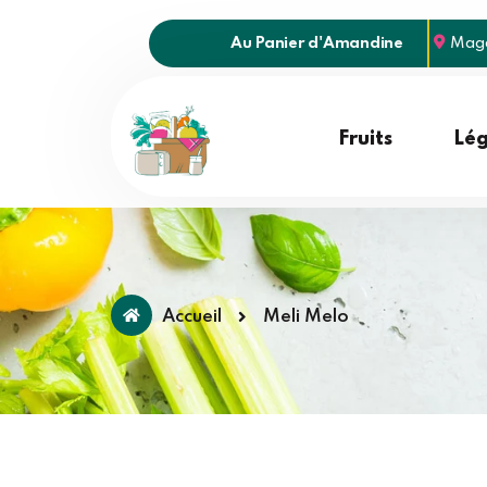
Au Panier d'Amandine
Maga
Fruits
Lé
Accueil
Meli Melo