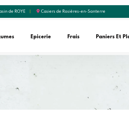
sin de ROYE
Casiers de Rosières-en-Santerre
gumes
Epicerie
Frais
Paniers Et P