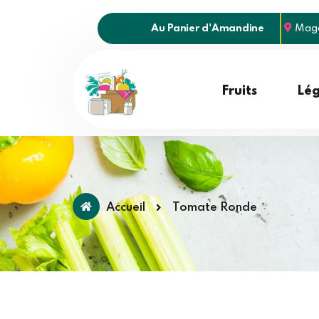
Au Panier d'Amandine
Maga
Fruits
Lé
Accueil
Tomate Ronde