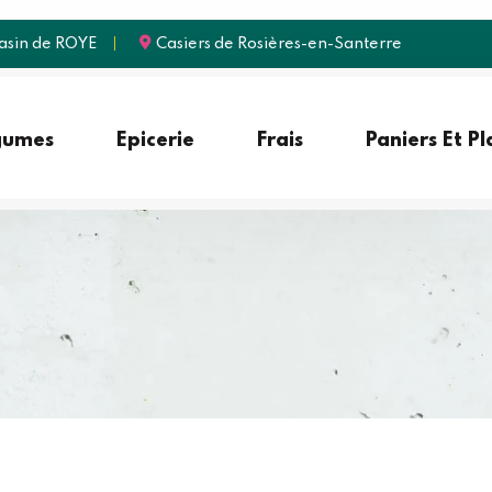
sin de ROYE
Casiers de Rosières-en-Santerre
gumes
Epicerie
Frais
Paniers Et P