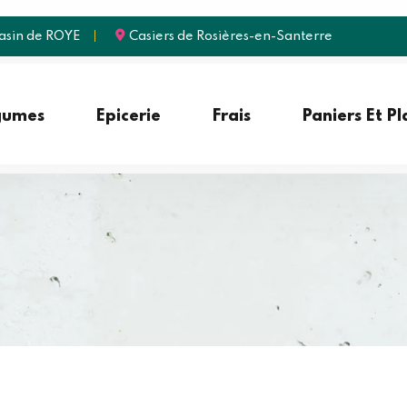
sin de ROYE
Casiers de Rosières-en-Santerre
gumes
Epicerie
Frais
Paniers Et P