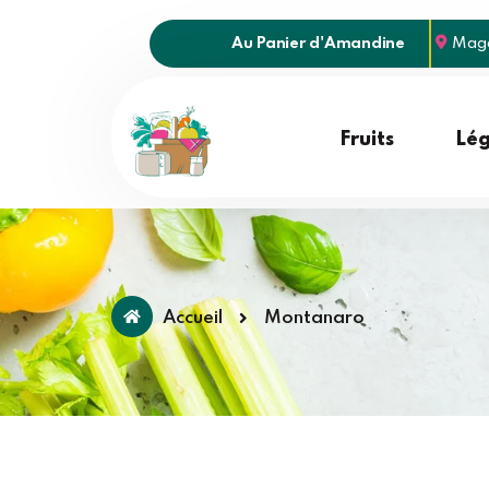
Au Panier d'Amandine
Maga
Fruits
Lé
Accueil
Montanaro