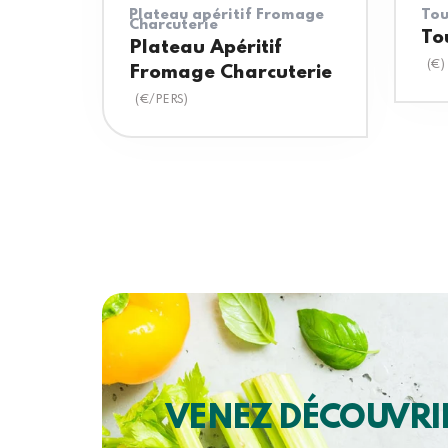
Plateau apéritif Fromage
Tou
Charcuterie
To
Plateau Apéritif
(€)
Fromage Charcuterie
(€/PERS)
VENEZ DÉCOUVRI