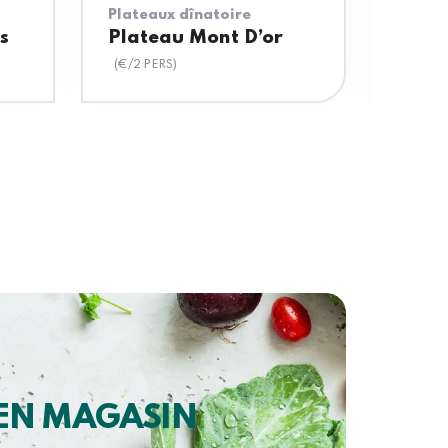
Plateaux dînatoire
Platea
s
Plateau Mont D’or
Plate
Fro
(€/2 PERS)
(€/PER
 EN MAGASIN